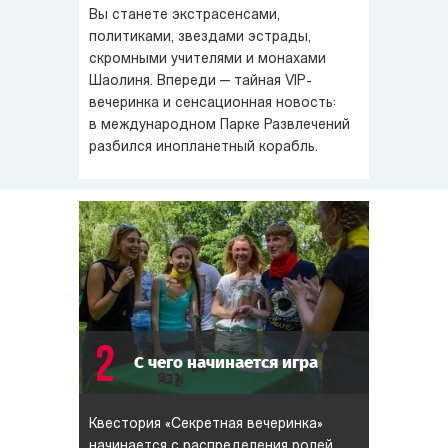
Вы станете экстрасенсами,
вы инопланетянин, то захватить Землю!
политиками, звездами эстрады,
скромными учителями и монахами
Шаолиня. Впереди — тайная VIP-
вечеринка и сенсационная новость:
в международном Парке Развлечений
разбился инопланетный корабль.
2
С чего начинается игра
Квестория «Секретная вечеринка»
начинается с распределения ролей