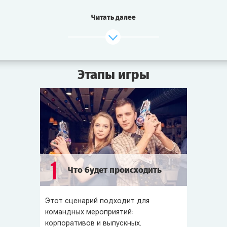
Но гвоздь программы еще впереди. Гости в нетерпении
Читать далее
перешептываются. Ведь, если слухи не врут, они вот-
вот увидят и даже смогут приобрести поразительные
предметы, найденные на разбившейся летающей
тарелке!
Этапы игры
Все ждут небывалых чудес.
Но кто мог предположить, что им придется иметь дело
с настоящими инопланетянами и заговором
космического масштаба?
Кому пришло бы в голову, что здесь и сейчас решится
1
Что будет происходить
судьба планеты Земля?!
Вам предстоит: собрать неизвестный космический
Этот сценарий подходит для
прибор, расследовать крушение летающей тарелки,
командных мероприятий:
предотвратить захват Земли инопланетянами — а если
корпоративов и выпускных.