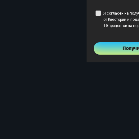
Я согласен на пол
от Квестории и пода
10 процентов на пе
Получ