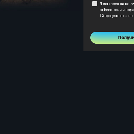
Я согласен на пол
от Квестории и пода
10 процентов на пе
Получ