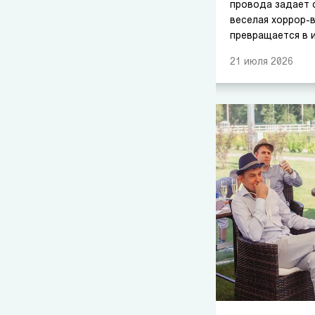
провода задает 
веселая хоррор-
превращается в и
Знакомая завязк
21
июля
2026