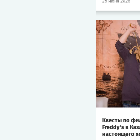
28
июня
2026
Квесты по фил
Freddy’s в К
настоящего х