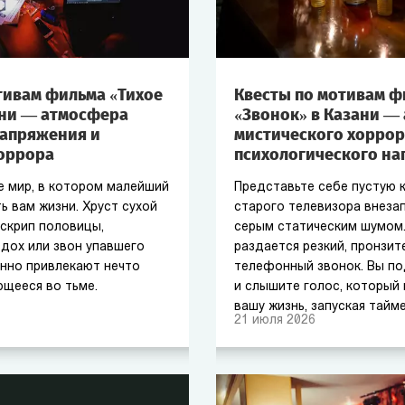
тивам фильма «Тихое
Квесты по мотивам ф
ани — атмосфера
«Звонок» в Казани —
напряжения и
мистического хоррор
оррора
психологического н
е мир, в котором малейший
Представьте себе пустую к
ь вам жизни. Хруст сухой
старого телевизора внеза
 скрип половицы,
серым статическим шумом.
дох или звон упавшего
раздается резкий, пронзит
нно привлекают нечто
телефонный звонок. Вы по
ющееся во тьме.
и слышите голос, который
вашу жизнь, запуская тайм
21
июля
2026