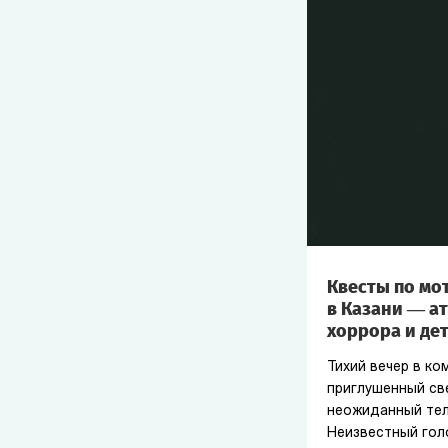
Квесты по мо
в Казани — а
хоррора и де
Тихий вечер в ко
приглушенный све
неожиданный тел
Неизвестный гол