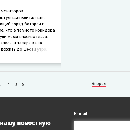
 мониторов
, гудящая вентиляция,
ющий заряд батареи и
е, что в темноте коридора
ули механические глаза.
алась, и теперь ваша
 дожить до шести утра.
нная, зародившаяся как
еросшая в культовый
 миллионы сердец по
ня Five nights at freddy's
росто игра на экране, это
Вперед
6
7
8
9
но шагнуть в мрачный
ах темноты сливается с
E-mail
 нашу новостную