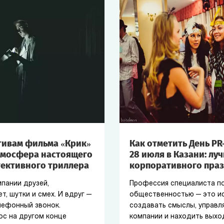
тивам фильма «Крик»
Как отметить День PR
тмосфера настоящего
28 июля в Казани: лу
тективного триллера
корпоративного пра
мпании друзей,
Профессия специалиста по
т, шутки и смех. И вдруг —
общественностью — это и
ефонный звонок.
создавать смыслы, управл
ос на другом конце
компании и находить выхо