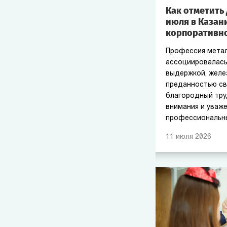
Как отметить 
июля в Казан
корпоративно
Профессия метал
ассоциировалась
выдержкой, желе
преданностью св
благородный тру
внимания и уваж
профессиональны
специалисты и р
11
июля
2026
вопросом, как о
так, чтобы кажд
свою значимость
сблизился с колл