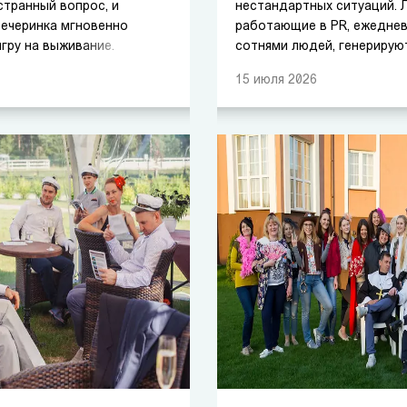
странный вопрос, и
нестандартных ситуаций. 
вечеринка мгновенно
работающие в PR, ежедне
гру на выживание.
сотнями людей, генерирую
а?
идеи, тушат информацион
15
июля
2026
строят позитивный бренд 
Именно поэтому, когда пр
профессиональный праздни
закономерный вопрос: как
PR-специалиста так, чтобы
сам привык удивлять други