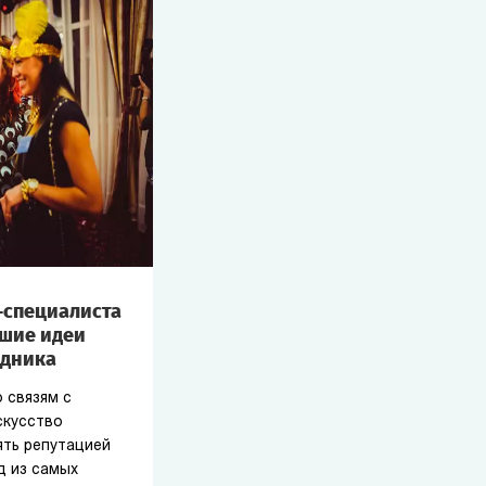
-специалиста
чшие идеи
здника
 связям с
скусство
ять репутацией
д из самых