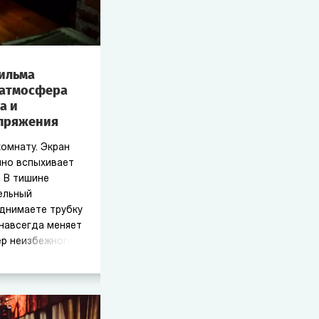
ильма
 атмосфера
а и
апряжения
омнату. Экран
пно вспыхивает
 В тишине
ельный
днимаете трубку
 навсегда меняет
ер неизбежного.