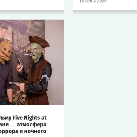
15
июня
2026
скрывается в стенах собс
чувство безопасности исче
Именно эта леденящая кро
сделала квест одним из с
востребованных форматов
для тех, кто ищет по-наст
и волнующие эмоции.
ьму Five Nights at
азани — атмосфера
оррора и ночного