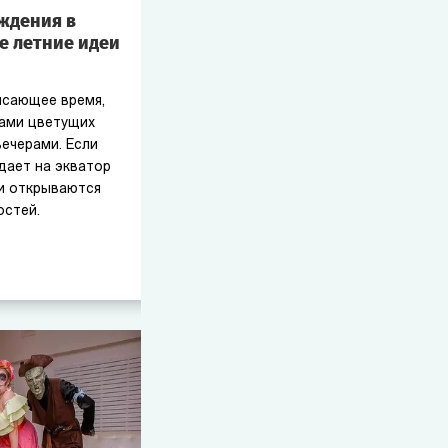
ождения в
е летние идеи
ясающее время,
тами цветущих
ечерами. Если
дает на экватор
ми открываются
остей.