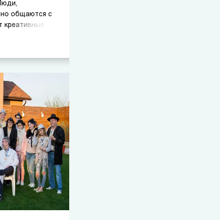
Люди,
вно общаются с
т креативные
ные пожары и
работодателя.
иближается их
к, возникает
 отметить день
 удивить тех, кто
х?