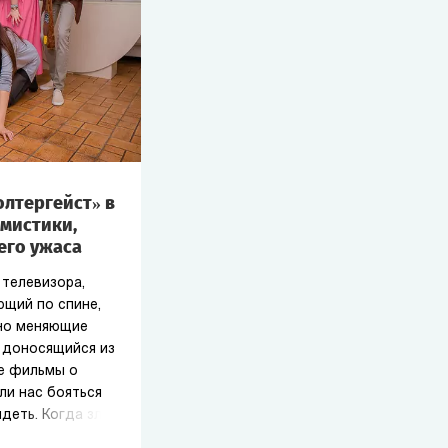
олтергейст» в
мистики,
его ужаса
телевизора,
ющий по спине,
но меняющие
, доносящийся из
е фильмы о
ли нас бояться
идеть. Когда зло
чки, а