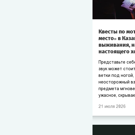
Квесты по мо
место» в Каз
выживания, 
настоящего х
Представьте себ
звук может стоит
ветки под ногой,
неосторожный вз
предмета мгнове
ужасное, скрыва
21
июля
2026