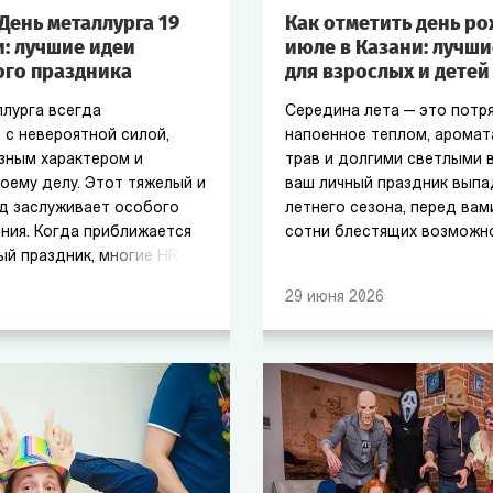
День металлурга 19
Как отметить день р
и: лучшие идеи
июле в Казани: лучши
го праздника
для взрослых и детей
лурга всегда
Середина лета — это потр
 с невероятной силой,
напоенное теплом, арома
зным характером и
трав и долгими светлыми в
оему делу. Этот тяжелый и
ваш личный праздник выпа
д заслуживает особого
летнего сезона, перед ва
ения. Когда приближается
сотни блестящих возможн
й праздник, многие HR-
уководители задаются
29
июня
2026
тметить день металлурга
ый сотрудник почувствовал
, отдохнул душой и
егами.