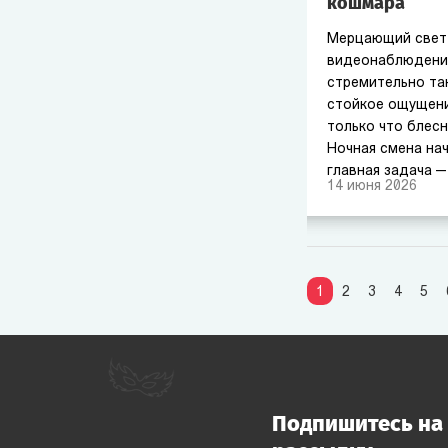
кошмара
Мерцающий свет
видеонаблюдения
стремительно та
стойкое ощущени
только что блесн
Ночная смена нач
главная задача —
14
июня
2026
Уникальная вселе
видеоигра и пер
фильм, покорила
всему миру. Сегод
квест — это не п
1
2
3
4
5
возможность лич
антураж, где стр
паранойей.
Подпишитесь на