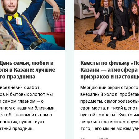
День семьи, любви и
Квесты по фильму «П
юля в Казани: лучшие
Казани — атмосфера 
го праздника
призраков и настоящ
овседневных забот,
Мерцающий экран старого 
ов и бытовых хлопот мы
внезапный холод, пробега
о самом главном — о
предметы, самопроизволь
енном с нашими близкими.
свои места, и тихий шепот
, чтобы напомнить нам о
пустой комнаты… Культовы
нностях, существует
сверхъестественном научи
етний праздник.
того, чего мы не можем ув
не имеет физической оболо