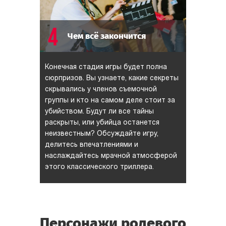
4
Чем всё закончится
Конечная стадия игры будет полна
сюрпризов. Вы узнаете, какие секреты
скрывались у членов съемочной
группы и кто на самом деле стоит за
убийством. Будут ли все тайны
раскрыты, или убийца останется
неизвестным? Обсуждайте игру,
делитесь впечатлениями и
наслаждайтесь мрачной атмосферой
этого классического триллера.
Персонажи ролевого