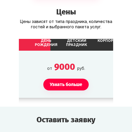
Другие персонажи
Цены
Терри Либби
Цены зависят от типа праздника, количества
Хозяин отеля. Ценит порядок и вежливость.
гостей и выбранного пакета услуг.
ДЕНЬ
ДЕТСКИЙ
КОРПОРАТИВ
Чарли Бигг
РОЖДЕНИЯ
ПРАЗДНИК
Репортёр, пишет статью о съёмках.
9000
от
руб.
Узнать больше
Оставить заявку