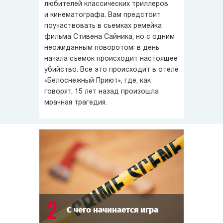
из постояльцев сошёл с ума и зарубил топором жену
любителей классических триллеров
и её любовника — хотя некоторые заподозрили, что это
и кинематографа. Вам предстоит
поучаствовать в съемках ремейка
вымысел для раскрутки отеля.
фильма Стивена Сайника, но с одним
неожиданным поворотом: в день
Шутки закончились, когда произошло настоящее
начала съемок происходит настоящее
убийство. Жертвой оказался сам режиссёр — Стивен
убийство. Все это происходит в отеле
Сайник!
«Белоснежный Приют», где, как
говорят, 15 лет назад произошла
Вам предстоит продолжить съёмки фильма,
мрачная трагедия.
разоблачить грязные тайны съёмочной группы, собрать
улики, понять, кому выгодно было убить режиссёра,
и вычислить убийцу. А если убийца вы — запутать следы
и сбить следствие с толку.
2
С чего начинается игра