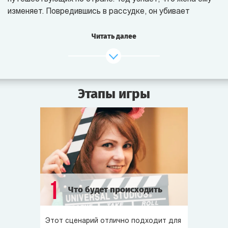
изменяет. Повредившись в рассудке, он убивает
её и любовника по имени Стюарт. В конце книги Тед
раскаивается в убийстве любимой, но не жалеет
Читать далее
о смерти Стюарта.
2004 год. По мотивам книги снимается фильм «Прогулка
в шторм» (режиссёр А. Тачворт). Картина получает
Этапы игры
высокие оценки критиков, хотя в прокате не слишком
успешна.
2009 год. Знаменитый режиссёр Стивен Сайник
приступает к съёмкам ремейка фильма «Прогулка
в шторм» в жанре классического триллера.
Сегодня утром съёмочная группа прибыла в отель
1
Что будет происходить
«Белоснежный Приют», где по сюжету фильма
произошло убийство. Встречая гостей, хозяин отеля
рассказал, что именно здесь 15 лет назад один
Этот сценарий отлично подходит для