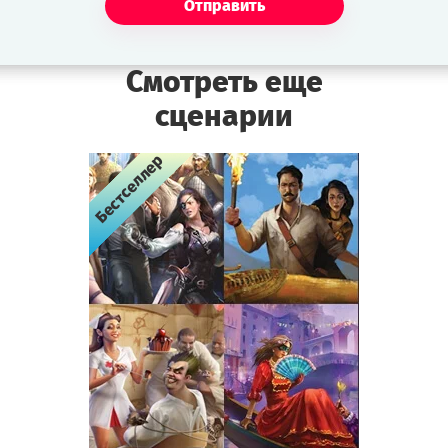
Отправить
Смотреть еще
сценарии
Бестселлер
Бестселлер
Бестселлер
Бестселлер