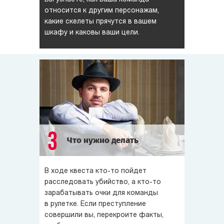
Игроки делятся на команды, внутри которых
относится к другим персонажам,
самостоятельно распределяют между собой зону
какие скелеты прячутся в вашем
ответственности.
шкафу и каковы ваши цели.
В живом квесте есть зона казино! Рулетка, столы для
карточной игры, кости. При этом игра идет на очки
влияния в городе, а не на реальные деньги, казино —
исключительно игровое пространство.
Живой квест «Ставки сделаны» можно совместить с
развлекательной программой — например,
танцевальными или музыкальными номерами.
3
Что нужно делать
В ходе квеста кто-то пойдет
расследовать убийство, а кто-то
зарабатывать очки для команды
в рулетке. Если преступление
совершили вы, перекроите факты,