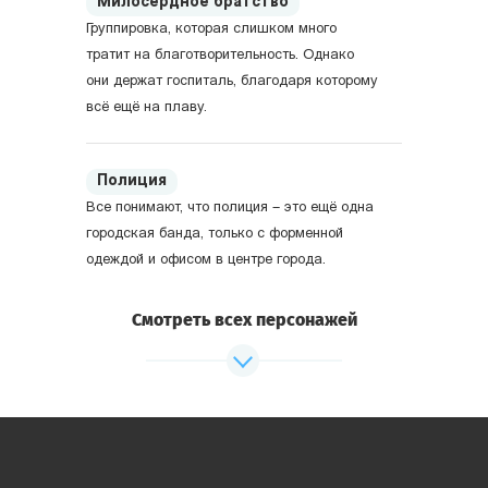
Милосердное братство
Группировка, которая слишком много
тратит на благотворительность. Однако
они держат госпиталь, благодаря которому
всё ещё на плаву.
Полиция
Все понимают, что полиция – это ещё одна
городская банда, только с форменной
одеждой и офисом в центре города.
Смотреть всех персонажей
Адамс и Брукс
Чайная Адамса и Склады Брукса сошлись
в удивительном альянсе, венцом которого
стал подпольный виски-клуб.
Итальянская семья