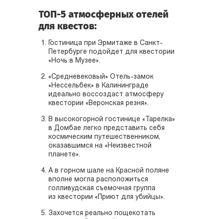
ТОП-5 атмосферных отелей
для квестов:
Гостиница при Эрмитаже в Санкт-
Петербурге подойдет для квестории
«Ночь в Музее».
«Средневековый» Отель-замок
«Нессельбек» в Калининграде
идеально воссоздаст атмосферу
квестории «Веронская резня».
В высокогорной гостинице «Тарелка»
в Домбае легко представить себя
космическим путешественником,
оказавшимся на «Неизвестной
планете».
А в горном шале на Красной поляне
вполне могла расположиться
голливудская съемочная группа
из квестории «Приют для убийцы».
Захочется реально пощекотать