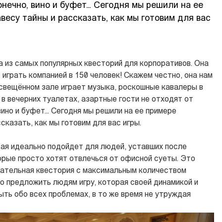
конечно, вино и буфет… Сегодня мы решили на ее
весу тайны и рассказать, как мы готовим для вас
а из самых популярных квесторий для корпоративов. Она
о играть компанией в 150 человек! Скажем честно, она нам
освещённом зале играет музыка, роскошные кавалеры в
в вечерних туалетах, азартные гости не отходят от
 вино и буфет… Сегодня мы решили на ее примере
сказать, как мы готовим для вас игры.
рая идеально подойдет для людей, уставших после
орые просто хотят отвлечься от офисной суеты. Это
кательная квестория с максимальным количеством
о предложить людям игру, которая своей динамикой и
ть обо всех проблемах, в то же время не утруждая