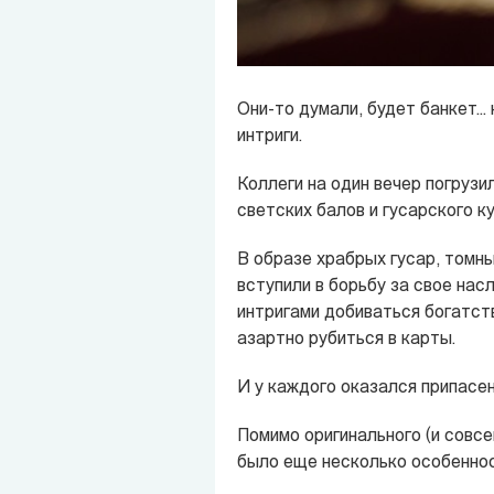
Они-то думали, будет банкет..
интриги.
Коллеги на один вечер погрузи
светских балов и гусарского к
В образе храбрых гусар, томны
вступили в борьбу за свое нас
интригами добиваться богатст
азартно рубиться в карты.
И у каждого оказался припасен 
Помимо оригинального (и совсе
было еще несколько особеннос