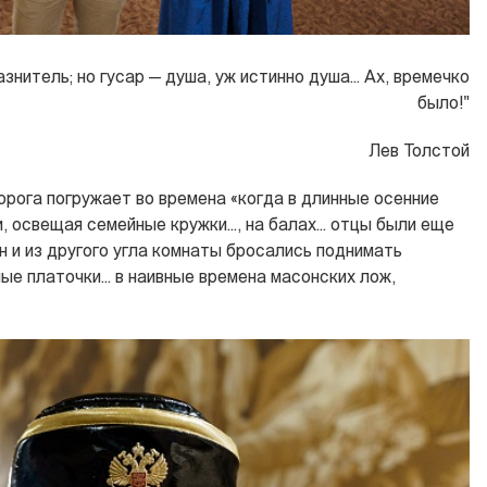
знитель; но гусар — душа, уж истинно душа... Ах, времечко
было!"
Лев Толстой
орога погружает во времена «когда в длинные осенние
 освещая семейные кружки..., на балах... отцы были еще
н и из другого угла комнаты бросались поднимать
ые платочки... в наивные времена масонских лож,