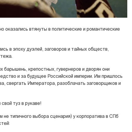
. но оказались втянуты в политические и романтические
лись в эпоху дуэлей, заговоров и тайных обществ,
утежа.
х барышень, крепостных, гувернеров и дворян они
ледство и за будущее Российской империи. Им пришлось
ва, свергать Императора, разоблачать заговорщиков и
свой туз в рукаве!
м не типичного выбора сценария) у корпоратива в СПб
тей: