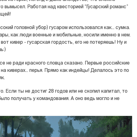
то вымысел. Работая над квесторией “Гусарский романс”
ещей!
сокий головной убор) гусаром использовался как… сумка.
ры, как люди военные и мобильные, носили именно в нем.
вот кивер - гусарская гордость, его не потеряешь! Ну и
ь:)
все не ради красного словца сказано. Первые российские
 на киверах… перья. Прямо как индейцы! Делалось это по
к.
. Если ты не достиг 28 годов или не скопил капитал, то
ыло получать у командования. А оно ведь могло и не