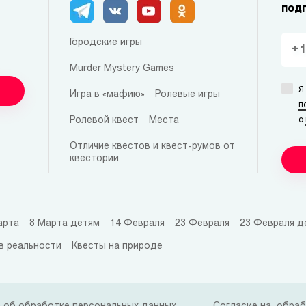
под
Городские игры
Murder Mystery Games
Я
Игра в «мафию»
Ролевые игры
п
Ролевой квест
Места
с
Отличие квестов и квест-румов от
квестории
арта
8 Марта детям
14 Февраля
23 Февраля
23 Февраля д
в реальности
Квесты на природе