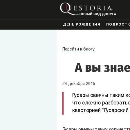
ДЕНЬ РОЖДЕНИЯ
ПОДРОСТ
Перейти к блогу
А вы знае
24
декабря
2015
Гусары овеяны таким к
что сложно разборатьс
квесторией “Гусарский
Гусары овеяны таким количеств