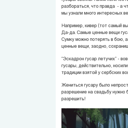
разбораться, что правда - а ч
мы узнали много интересных в
Например, кивер (тот самый вы
Да-да. Самые ценные вещи гуса
Сумку можно потерять в бою, а 
ценные вещи, заодно, сохраниш
“Эскадрон гусар летучих” - во
гусары, действительно, носили
традиции взятой у сербских воя
Жениться гусару было непросто
разрешение на свадьбу нужно б
разрешить!