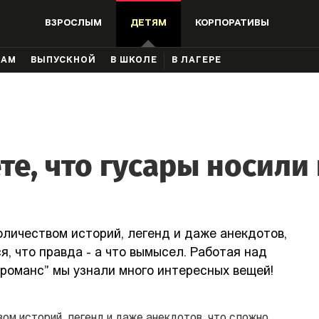
ВЗРОСЛЫМ
ДЕТЯМ
КОРПОРАТИВЫ
КАМ
ВЫПУСКНОЙ
В ШКОЛЕ
В ЛАГЕРЕ
те, что гусары носили
оличеством историй, легенд и даже анекдотов,
я, что правда - а что вымысел. Работая над
 романс” мы узнали много интересных вещей!
ом историй, легенд и даже анекдотов, что сложно