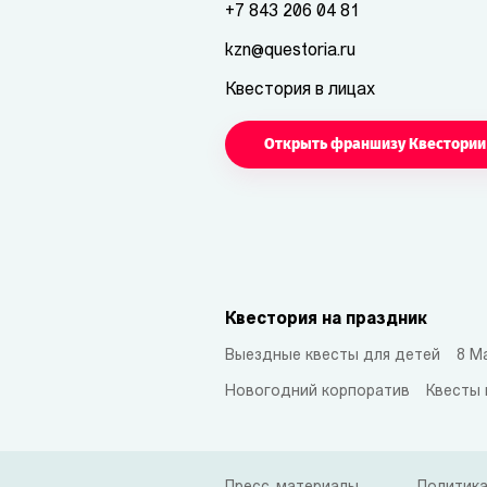
+7 843 206 04 81
kzn@questoria.ru
Квестория в лицах
Открыть франшизу Квестории
Квестория на праздник
Выездные квесты для детей
8 М
Новогодний корпоратив
Квесты 